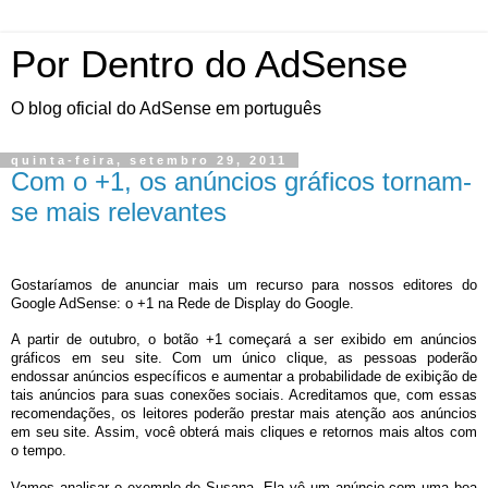
Por Dentro do AdSense
O blog oficial do AdSense em português
quinta-feira, setembro 29, 2011
Com o +1, os anúncios gráficos tornam-
se mais relevantes
Gostaríamos de anunciar mais um recurso para nossos editores do
Google AdSense: o +1 na Rede de Display do Google.
A partir de outubro, o botão +1 começará a ser exibido em anúncios
gráficos em seu site. Com um único clique, as pessoas poderão
endossar anúncios específicos e aumentar a probabilidade de exibição de
tais anúncios para suas conexões sociais. Acreditamos que, com essas
recomendações, os leitores poderão prestar mais atenção aos anúncios
em seu site. Assim, você obterá mais cliques e retornos mais altos com
o tempo.
Vamos analisar o exemplo de Susana. Ela vê um anúncio com uma boa