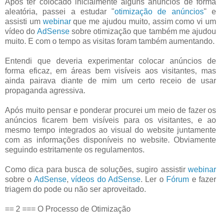
Após ter colocado inicialmente alguns anúncios de forma
aleatória, passei a estudar "
otimização de anúncios
" e
assisti um
webinar
que me ajudou muito, assim como vi um
vídeo do
AdSense
sobre otimização que também me ajudou
muito. E com o tempo as visitas foram também aumentando.
Entendi que deveria experimentar colocar anúncios de
forma eficaz, em áreas bem visíveis aos visitantes, mas
ainda pairava diante de mim um certo receio de usar
propaganda agressiva.
Após muito pensar e ponderar procurei um meio de fazer os
anúncios ficarem bem visíveis para os visitantes, e ao
mesmo tempo integrados ao visual do website juntamente
com as informações disponíveis no website. Obviamente
seguindo estritamente os regulamentos.
Como dica para busca de soluções, sugiro assistir
webinar
sobre o
AdSense
,
vídeos do AdSense
. Ler o
Fórum
e fazer
triagem do pode ou não ser aproveitado.
== 2 === O Processo de Otimização