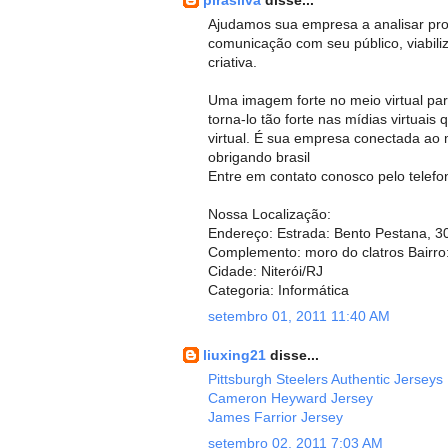
pirasilva
disse...
Ajudamos sua empresa a analisar pr
comunicação com seu público, viabili
criativa.
Uma imagem forte no meio virtual pa
torna-lo tão forte nas mídias virtuais
virtual. É sua empresa conectada ao 
obrigando brasil
Entre em contato conosco pelo telefo
Nossa Localização:
Endereço: Estrada: Bento Pestana, 3
Complemento: moro do clatros Bairro
Cidade: Niterói/RJ
Categoria: Informática
setembro 01, 2011 11:40 AM
liuxing21
disse...
Pittsburgh Steelers Authentic Jerseys
Cameron Heyward Jersey
James Farrior Jersey
setembro 02, 2011 7:03 AM