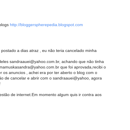
 blogs
http://bloggerspherepedia.blogspot.com
o postado a dias atraz , eu não teria cancelado minha
 deles sandraauei@yahoo.com.br, achando que não tinha
m mamuskasandra@yahoo.com.br que foi aprovada,recibi o
r os anuncios , achei era por ter aberto o blog com o
ão de cancelar e abrir com o sandraauei@yahoo, agora
!
stão de internet.Em momento algum quis ir contra aos