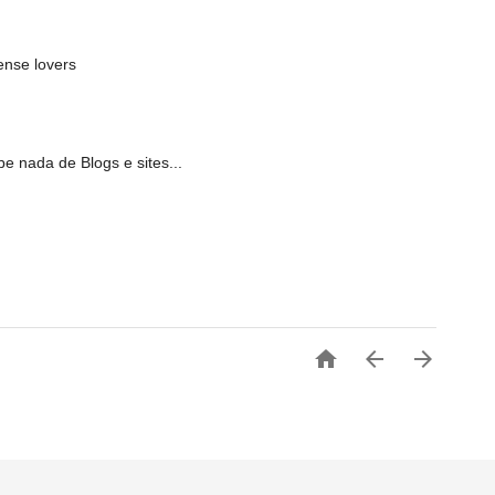
ense lovers
 nada de Blogs e sites...


