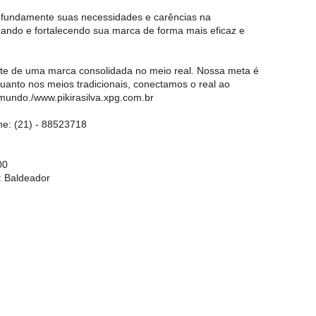
ofundamente suas necessidades e carências na
zando e fortalecendo sua marca de forma mais eficaz e
rte de uma marca consolidada no meio real. Nossa meta é
 quanto nos meios tradicionais, conectamos o real ao
mundo./www.pikirasilva.xpg.com.br
ne: (21) - 88523718
00
: Baldeador