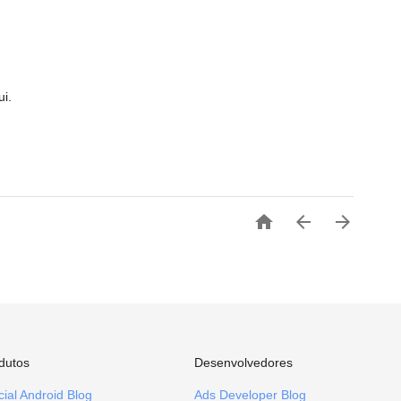
i.



dutos
Desenvolvedores
icial Android Blog
Ads Developer Blog