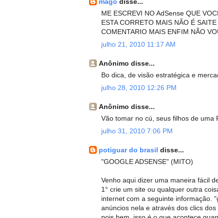
mago
disse...
ME ESCREVI NO AdSense QUE VOC
ESTA CORRETO MAIS NÃO É SAITE 
COMENTARIO MAIS ENFIM NÃO VOU
julho 21, 2010 11:17 AM
Anônimo disse...
Bo dica, de visão estratégica e merca
julho 28, 2010 12:26 PM
Anônimo disse...
Vão tomar no cú, seus filhos de uma 
julho 31, 2010 7:06 PM
potiguar do brasil
disse...
"GOOGLE ADSENSE" (MITO)
Venho aqui dizer uma maneira fácil de 
1° crie um site ou qualquer outra coi
internet com a seguinte informação. 
anúncios nela e através dos clics dos
pois bem, isso é o que acontece qua