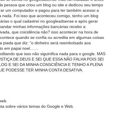
a pessoa que criou um blog ou site e dedicou seu tempo
prar um computador e pagou para ter também acesso a
a nada. Foi isso que aconteceu comigo, tenho um blog
diárias o qual cadastrei no googleadsense e após gerar
 mandar minhas informações bancárias recebo a
ivada, que coicidência não? isso acontecer na hora de
contece quando se confia ou acredita em algumas coisas
ma piada que diz: "o dinheiro será reembolsado aos
o em papai noel.......
ditando que isso não siguinifica nada para o google. MAS
STIÇA DE DEUS E SEI QUE ESSA NÃO FALHA POIS SEI
OG E SEI DA MINHA CONSCIÊNCIA E TENHO A PLENA
UE PODESSE TER MINHA CONTA DESATIVA.
web.
sta sobre vários temas do Google e Web.