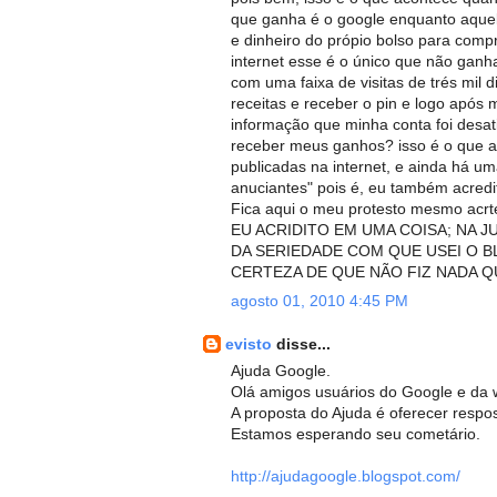
que ganha é o google enquanto aquel
e dinheiro do própio bolso para com
internet esse é o único que não ganh
com uma faixa de visitas de trés mil 
receitas e receber o pin e logo após
informação que minha conta foi desat
receber meus ganhos? isso é o que a
publicadas na internet, e ainda há u
anuciantes" pois é, eu também acredit
Fica aqui o meu protesto mesmo acrte
EU ACRIDITO EM UMA COISA; NA JU
DA SERIEDADE COM QUE USEI O BL
CERTEZA DE QUE NÃO FIZ NADA Q
agosto 01, 2010 4:45 PM
evisto
disse...
Ajuda Google.
Olá amigos usuários do Google e da 
A proposta do Ajuda é oferecer respo
Estamos esperando seu cometário.
http://ajudagoogle.blogspot.com/