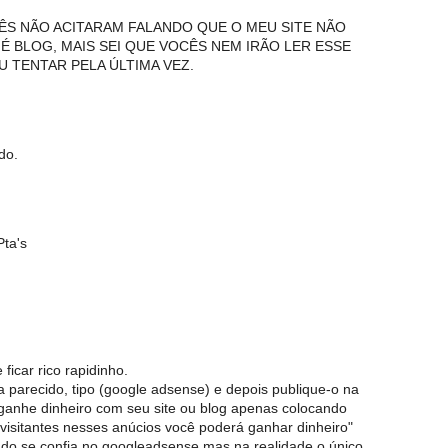
ÊS NÃO ACITARAM FALANDO QUE O MEU SITE NÃO
É BLOG, MAIS SEI QUE VOCÊS NEM IRÃO LER ESSE
 TENTAR PELA ÚLTIMA VEZ.
do.
Pta's
ficar rico rapidinho.
sa parecido, tipo (google adsense) e depois publique-o na
"ganhe dinheiro com seu site ou blog apenas colocando
 visitantes nesses anúcios você poderá ganhar dinheiro"
ndo se confia no googleadsense mas na realidade o único