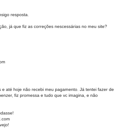
sigo resposta.
ção, já que fiz as correções nescessárias no meu site?
com
s e até hoje não recebi meu pagamento. Já tentei fazer de
i benzer, fiz promessa e tudo que vc imagina, e não
udasse!
l.com
vejo!