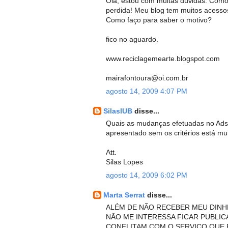
Olá, estou com muitas dúvidas. Como
perdida! Meu blog tem muitos acesso
Como faço para saber o motivo?
fico no aguardo.
www.reciclagemearte.blogspot.com
mairafontoura@oi.com.br
agosto 14, 2009 4:07 PM
SilasIUB
disse...
Quais as mudanças efetuadas no Ads
apresentado sem os critérios está muit
Att.
Silas Lopes
agosto 14, 2009 6:02 PM
Marta Serrat
disse...
ALÉM DE NÃO RECEBER MEU DINH
NÃO ME INTERESSA FICAR PUBLI
CONFLITAM COM O SERVIÇO QUE 