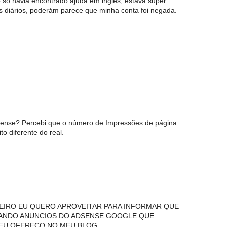
 só havia encontrado ajuda em inglês, estava super
s diários, poderám parece que minha conta foi negada.
ense? Percebi que o número de Impressões de página
o diferente do real.
EIRO EU QUERO APROVEITAR PARA INFORMAR QUE
CANDO ANUNCIOS DO ADSENSE GOOGLE QUE
EU OFEREÇO NO MEU BLOG.