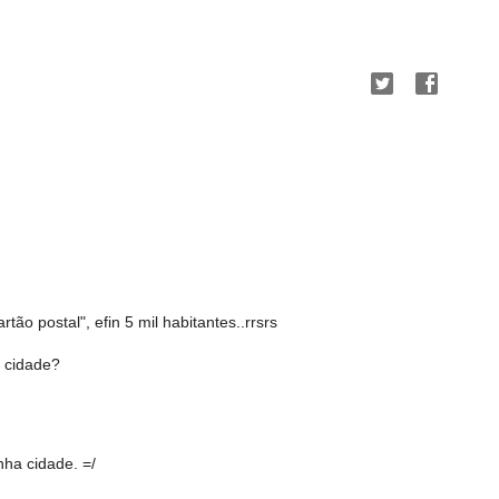
tão postal", efin 5 mil habitantes..rrsrs
a cidade?
ha cidade. =/