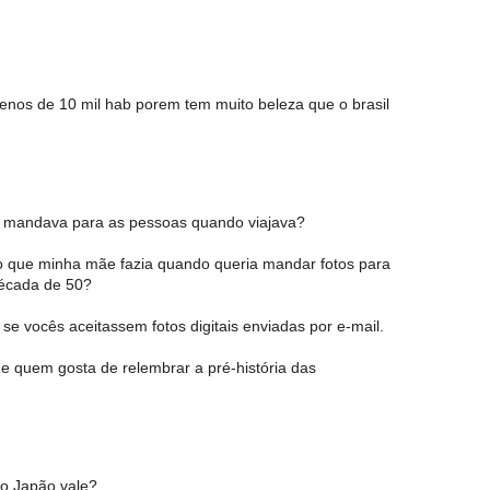
enos de 10 mil hab porem tem muito beleza que o brasil
ó mandava para as pessoas quando viajava?
lo que minha mãe fazia quando queria mandar fotos para
écada de 50?
e vocês aceitassem fotos digitais enviadas por e-mail.
e quem gosta de relembrar a pré-história das
no Japão vale?