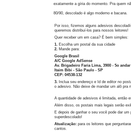
exatamente a gíria do momento. Pra quem nã
80/90, descolado é algo moderno e bacana.
Por isso, fizemos alguns adesivos descola
queremos distribuí-los para nossos leitores!
Quer receber um em casa? É bem simples:
1.
Escolha um postal da sua cidade
2.
Mande para:
Google Brasil
A/C Google AdSense
Av. Brigadeiro Faria Lima, 3900 - 5o andar
Itaim Bibi - São Paulo - SP
CEP: 04538-132
3.
Inclua seu endereço e Id de editor no post
o adesivo. Não deixe de mandar um alô pra 
A quantidade de adesivos é limitada, então e
Além disso, os postais mais legais serão e
E depois de ganhar o seu você pode dar um 
superdescolado!
Atualização:
para os leitores que perguntara
cantos.