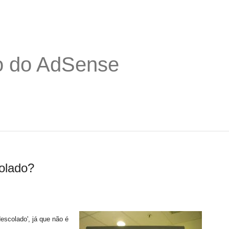
o do AdSense
olado?
escolado', já que não é