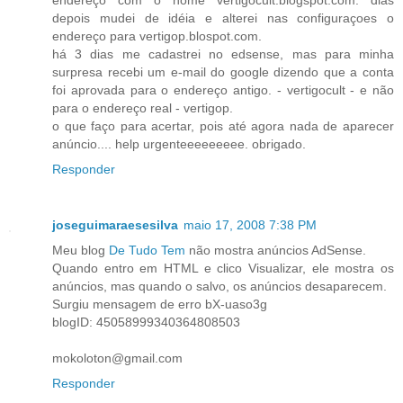
depois mudei de idéia e alterei nas configuraçoes o
endereço para vertigop.blospot.com.
há 3 dias me cadastrei no edsense, mas para minha
surpresa recebi um e-mail do google dizendo que a conta
foi aprovada para o endereço antigo. - vertigocult - e não
para o endereço real - vertigop.
o que faço para acertar, pois até agora nada de aparecer
anúncio.... help urgenteeeeeeeee. obrigado.
Responder
joseguimaraesesilva
maio 17, 2008 7:38 PM
Meu blog
De Tudo Tem
não mostra anúncios AdSense.
Quando entro em HTML e clico Visualizar, ele mostra os
anúncios, mas quando o salvo, os anúncios desaparecem.
Surgiu mensagem de erro bX-uaso3g
blogID: 45058999340364808503
mokoloton@gmail.com
Responder